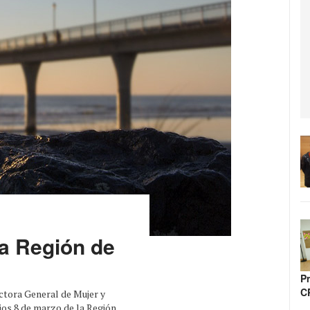
la Región de
P
C
ectora General de Mujer y
ios 8 de marzo de la Región