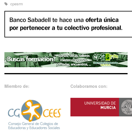
cpesrm
Miembro de:
Colaboramos con: