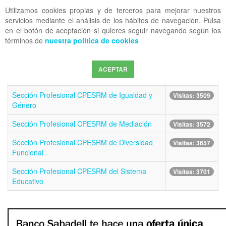
Utilizamos cookies propias y de terceros para mejorar nuestros
OFF CANVAS
servicios mediante el análisis de los hábitos de navegación. Pulsa
en el botón de aceptación si quieres seguir navegando según los
términos de
nuestra política de cookies
Cantidad
a
mostrar
ACEPTAR
Título
Visto
Sección Profesional CPESRM de Igualdad y
Visitas: 3509
Género
Sección Profesional CPESRM de Mediación
Visitas: 3572
Sección Profesional CPESRM de Diversidad
Visitas: 3657
Funcional
Sección Profesional CPESRM del Sistema
Visitas: 3701
Educativo