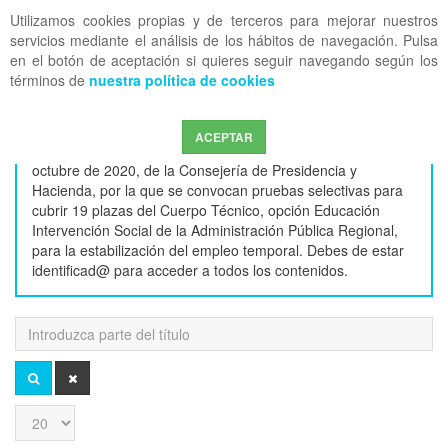
Utilizamos cookies propias y de terceros para mejorar nuestros
OFF CANVAS
servicios mediante el análisis de los hábitos de navegación. Pulsa
en el botón de aceptación si quieres seguir navegando según los
términos de
nuestra política de cookies
convocarm
ACEPTAR
Noticias y entradas relacionadas con la Orden de 29 de
octubre de 2020, de la Consejería de Presidencia y
Hacienda, por la que se convocan pruebas selectivas para
cubrir 19 plazas del Cuerpo Técnico, opción Educación
Intervención Social de la Administración Pública Regional,
para la estabilización del empleo temporal. Debes de estar
identificad@ para acceder a todos los contenidos.
Introduzca
parte
del
BUSCAR
LIMPIAR
título
Cantidad
a