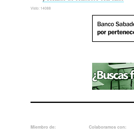
Visto: 14088
Miembro de:
Colaboramos con: