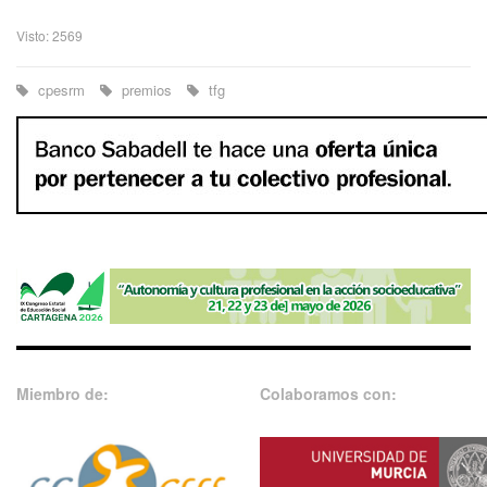
Visto: 2569
cpesrm
premios
tfg
Miembro de:
Colaboramos con: