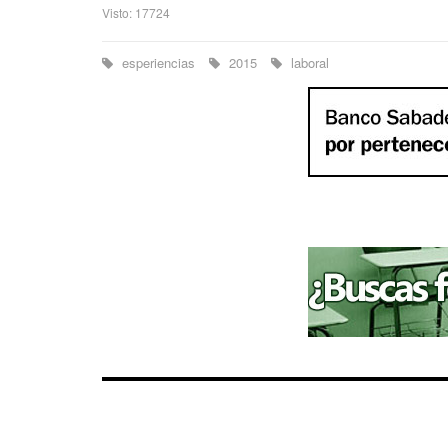
Visto: 17724
esperiencias
2015
laboral