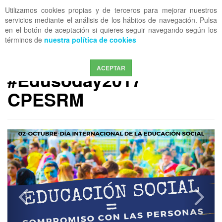
Utilizamos cookies propias y de terceros para mejorar nuestros
OFF CANVAS
servicios mediante el análisis de los hábitos de navegación. Pulsa
en el botón de aceptación si quieres seguir navegando según los
términos de
nuestra política de cookies
MEDIA COESRM
Momentos del
ACEPTAR
#Edusoday2017
CPESRM
Previous
Next