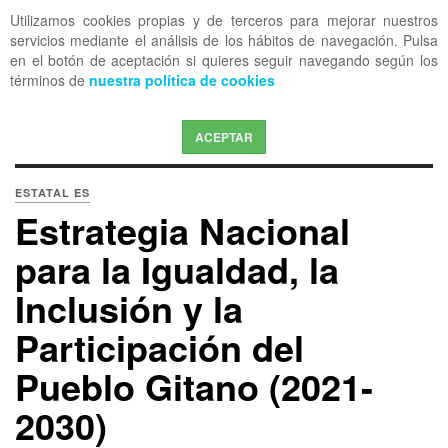
Utilizamos cookies propias y de terceros para mejorar nuestros
OFF CANVAS
servicios mediante el análisis de los hábitos de navegación. Pulsa
en el botón de aceptación si quieres seguir navegando según los
términos de
nuestra política de cookies
ACEPTAR
ESTATAL ES
Estrategia Nacional
para la Igualdad, la
Inclusión y la
Participación del
Pueblo Gitano (2021-
2030)