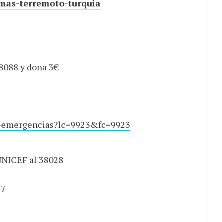
imas-terremoto-turquia
38088 y dona 3€
e-emergencias?lc=9923&fc=9923
UNICEF al 38028
77