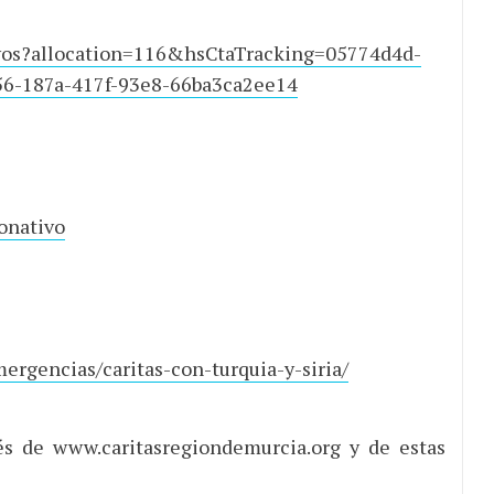
ivos?allocation=116&hsCtaTracking=05774d4d-
6-187a-417f-93e8-66ba3ca2ee14
onativo
ergencias/caritas-con-turquia-y-siria/
és de www.caritasregiondemurcia.org y de estas