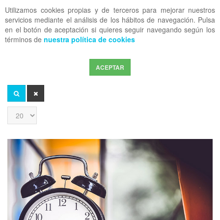
Utilizamos cookies propias y de terceros para mejorar nuestros
OFF CANVAS
servicios mediante el análisis de los hábitos de navegación. Pulsa
en el botón de aceptación si quieres seguir navegando según los
términos de
nuestra política de cookies
ACEPTAR
Introduzca
parte
del
BUSCAR
LIMPIAR
título
Cantidad
a
mostrar