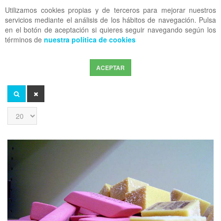
Utilizamos cookies propias y de terceros para mejorar nuestros
OFF CANVAS
servicios mediante el análisis de los hábitos de navegación. Pulsa
en el botón de aceptación si quieres seguir navegando según los
términos de
nuestra política de cookies
ACEPTAR
Introduzca
parte
del
BUSCAR
LIMPIAR
título
Cantidad
a
mostrar