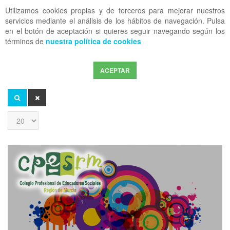
Utilizamos cookies propias y de terceros para mejorar nuestros
OFF CANVAS
servicios mediante el análisis de los hábitos de navegación. Pulsa
en el botón de aceptación si quieres seguir navegando según los
términos de
nuestra política de cookies
ACEPTAR
Introduzca
parte
del
BUSCAR
LIMPIAR
título
Cantidad
a
mostrar