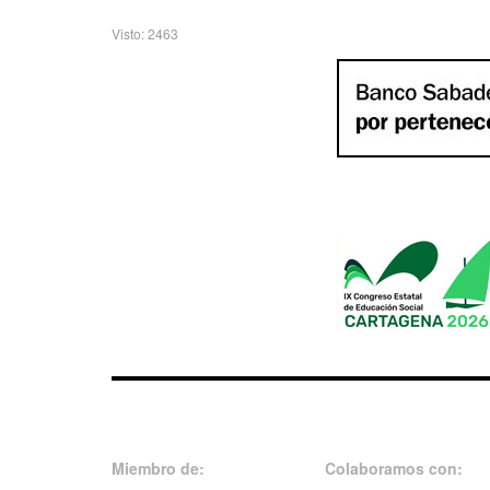
Visto: 2463
Miembro de:
Colaboramos con: