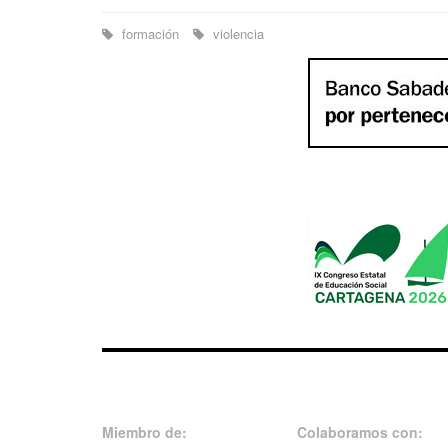
formación
violencia
Miembro de:
Colaboramos con: