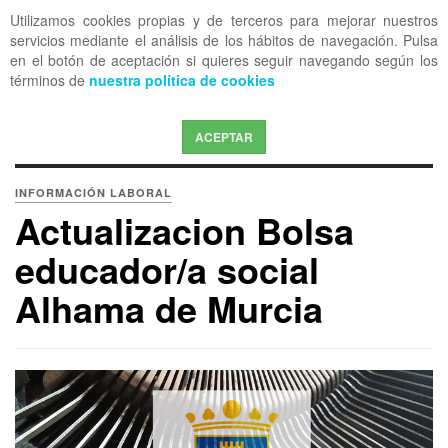
Utilizamos cookies propias y de terceros para mejorar nuestros
OFF CANVAS
servicios mediante el análisis de los hábitos de navegación. Pulsa
en el botón de aceptación si quieres seguir navegando según los
términos de
nuestra política de cookies
ACEPTAR
INFORMACIÓN LABORAL
Actualizacion Bolsa
educador/a social
Alhama de Murcia