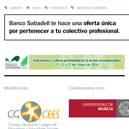
cpesrm
carm
normativa
servicios sociales
Miembro de:
Colaboramos con: