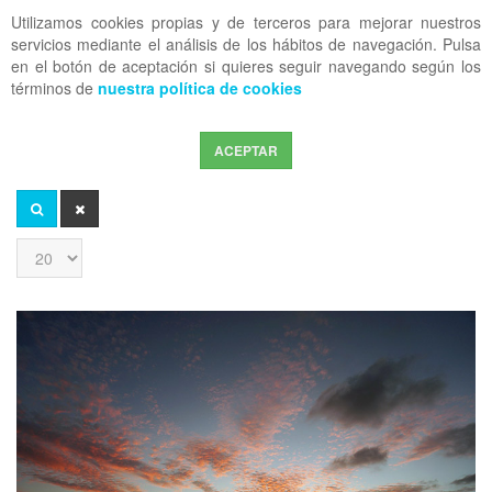
Utilizamos cookies propias y de terceros para mejorar nuestros
OFF CANVAS
servicios mediante el análisis de los hábitos de navegación. Pulsa
en el botón de aceptación si quieres seguir navegando según los
términos de
nuestra política de cookies
ACEPTAR
Introduzca
parte
del
BUSCAR
LIMPIAR
título
Cantidad
a
mostrar