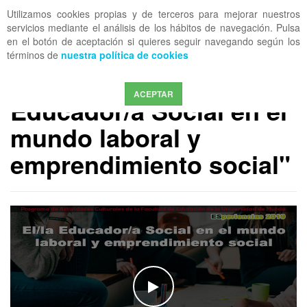
Utilizamos cookies propias y de terceros para mejorar nuestros
OFF CANVAS
servicios mediante el análisis de los hábitos de navegación. Pulsa
en el botón de aceptación si quieres seguir navegando según los
términos de
nuestra política de cookies
MEDIA COESRM
ESperiencia "El/la
ACEPTAR
Educador/a Social en el
mundo laboral y
emprendimiento social"
WATCH THE VIDEO