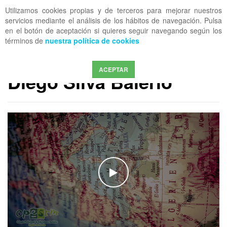
Utilizamos cookies propias y de terceros para mejorar nuestros
OFF CANVAS
servicios mediante el análisis de los hábitos de navegación. Pulsa
en el botón de aceptación si quieres seguir navegando según los
términos de
nuestra política de cookies
MEDIA COESRM
Entrevista CPESRM a
ACEPTAR
Diego Silva Balerio
WATCH THE VIDEO