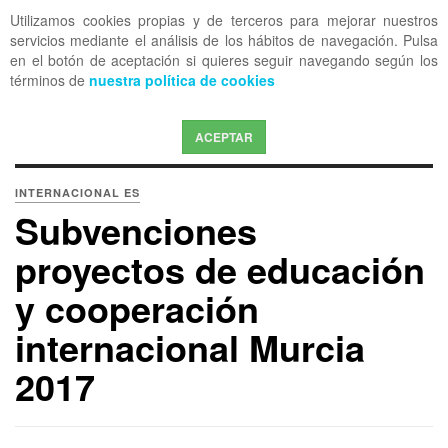
Utilizamos cookies propias y de terceros para mejorar nuestros
OFF CANVAS
servicios mediante el análisis de los hábitos de navegación. Pulsa
en el botón de aceptación si quieres seguir navegando según los
términos de
nuestra política de cookies
ACEPTAR
INTERNACIONAL ES
Subvenciones
proyectos de educación
y cooperación
internacional Murcia
2017