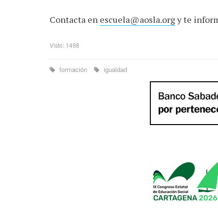
Contacta en
escuela@aosla.org
y te infor
Visto: 1498
formación
igualdad