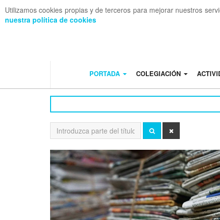
Utilizamos cookies propias y de terceros para mejorar nuestros serv
nuestra política de cookies
OFF CANVAS
PORTADA
COLEGIACIÓN
ACTIV
Introduzca
BUSCAR
LIMPIAR
parte
del
título