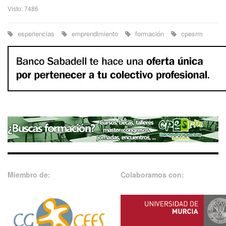
Visto: 7486
esperiencias
emprendimiento
formación
cpesrm
Miembro de:
Colaboramos con: