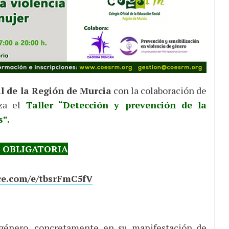
al de la Región de Murcia
con la colaboración de
za el
Taller “Detección y prevención de la
s”.
N OBLIGATORIA
ice.com/e/tbsrFmC5fV
e género, concretamente en su manifestación de