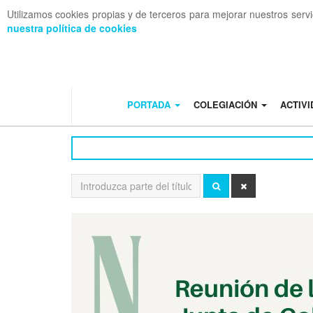
Utilizamos cookies propias y de terceros para mejorar nuestros serv
nuestra política de cookies
OFF CANVAS
PORTADA
COLEGIACIÓN
ACTIV
Introduzca
BUSCAR
LIMPIAR
parte
del
título