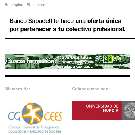
empleo
coesrm
Miembro de:
Colaboramos con: