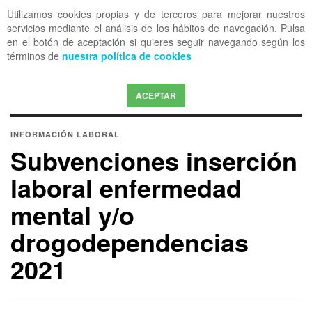
Utilizamos cookies propias y de terceros para mejorar nuestros
OFF CANVAS
servicios mediante el análisis de los hábitos de navegación. Pulsa
en el botón de aceptación si quieres seguir navegando según los
términos de
nuestra política de cookies
ACEPTAR
INFORMACIÓN LABORAL
Subvenciones inserción
laboral enfermedad
mental y/o
drogodependencias
2021