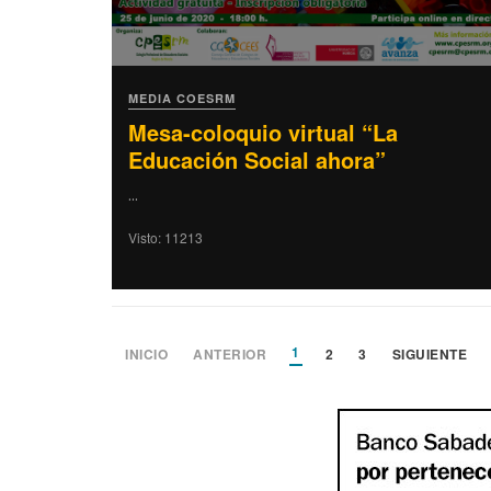
MEDIA COESRM
Mesa-coloquio virtual “La
Educación Social ahora”
...
Visto: 11213
1
INICIO
ANTERIOR
2
3
SIGUIENTE