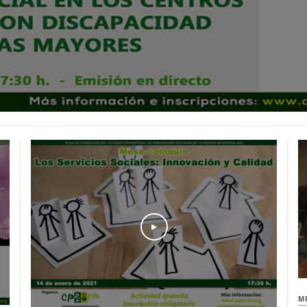
Play
M