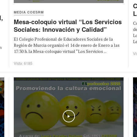
C
L
MEDIA COESRM
,
Mesa-coloquio virtual “Los Servicios
Co
Sociales: Innovación y Calidad”
d
Lo
El Colegio Profesional de Educadores Sociales de la
Le
Región de Murcia organizó el 14 de enero de Enero a las
n
17:30 h. la Mesa-coloquio virtual “Los Servicios ...
Vi
Visto: 6185
Play