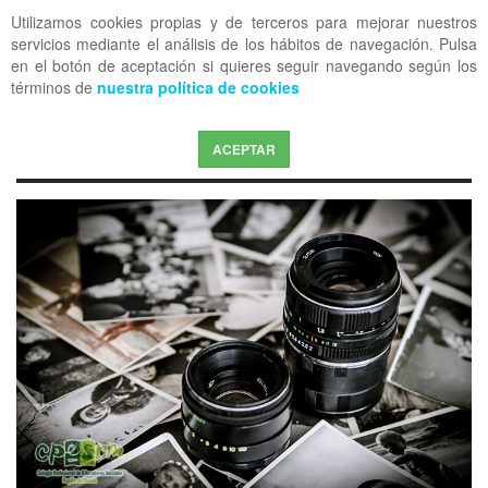
Utilizamos cookies propias y de terceros para mejorar nuestros
OFF CANVAS
servicios mediante el análisis de los hábitos de navegación. Pulsa
en el botón de aceptación si quieres seguir navegando según los
términos de
nuestra política de cookies
ACEPTAR