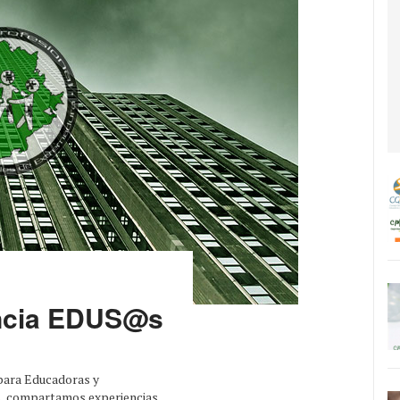
encia EDUS@s
para Educadoras y
s, compartamos experiencias