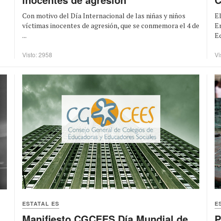
Con motivo del Día Internacional de las niñas y niños
E
víctimas inocentes de agresión, que se conmemora el 4 de
En
...
Ed
Visto: 2958
Vi
ESTATAL ES
E
Manifiesto CGCEES Día Mundial de
P