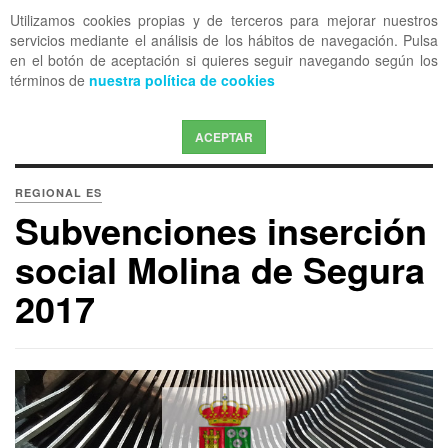
Utilizamos cookies propias y de terceros para mejorar nuestros
OFF CANVAS
servicios mediante el análisis de los hábitos de navegación. Pulsa
en el botón de aceptación si quieres seguir navegando según los
términos de
nuestra política de cookies
ACEPTAR
REGIONAL ES
Subvenciones inserción
social Molina de Segura
2017