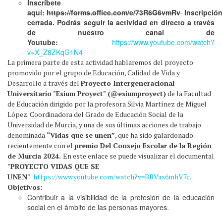
Inscríbete
aquí:
https://forms.office.com/e/73R6G6vmRv
Inscripció
cerrada. Podrás seguir la actividad en directo a través
de nuestro canal de
Youtube:
https://www.youtube.com/watch?
v=X_Z8ZKqG1N4
La primera parte de esta actividad hablaremos del proyecto
promovido por el grupo de Educación, Calidad de Vida y
Desarrollo a través del
Proyecto Intergeneracional
Universitario "Esium Proyect" (@esiumproyect)
de la Facultad
de Educación dirigido por la profesora Silvia Martínez de Miguel
López. Coordinadora del Grado de Educación Social de la
Universidad de Murcia, y una de sus últimas acciones de trabajo
denominada
“Vidas que se unen”
, que ha sido galardonado
recientemente con el
premio Del Consejo Escolar de la Región
de Murcia 2024.
En este enlace se puede visualizar el documental
"PROYECTO VIDAS QUE SE
UNEN"
https://www.youtube.com/watch?v=BBVas6mhV7c.
Objetivos:
Contribuir a la visibilidad de la profesión de la educación
social en el ámbito de las personas mayores.