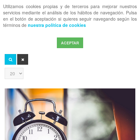
Utilizamos cookies propias y de terceros para mejorar nuestros
OFF CANVAS
servicios mediante el análisis de los hábitos de navegación. Pulsa
en el botón de aceptación si quieres seguir navegando según los
términos de
nuestra política de cookies
ACEPTAR
Introduzca
parte
del
BUSCAR
LIMPIAR
título
Cantidad
a
mostrar