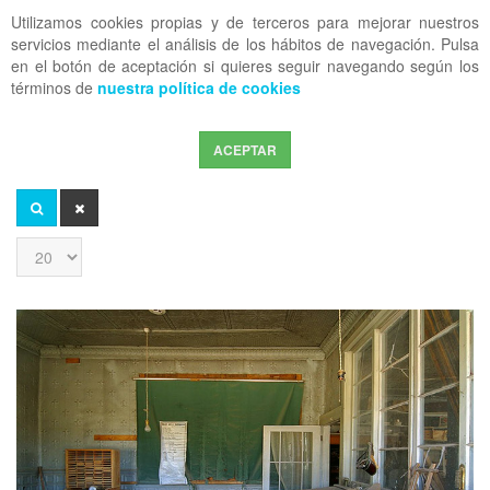
Utilizamos cookies propias y de terceros para mejorar nuestros
OFF CANVAS
servicios mediante el análisis de los hábitos de navegación. Pulsa
en el botón de aceptación si quieres seguir navegando según los
términos de
nuestra política de cookies
ACEPTAR
Introduzca
parte
del
BUSCAR
LIMPIAR
título
Cantidad
a
mostrar