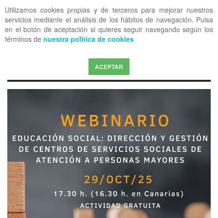
Utilizamos cookies propias y de terceros para mejorar nuestros
OFF CANVAS
servicios mediante el análisis de los hábitos de navegación. Pulsa
en el botón de aceptación si quieres seguir navegando según los
términos de
nuestra política de cookies
ACEPTAR